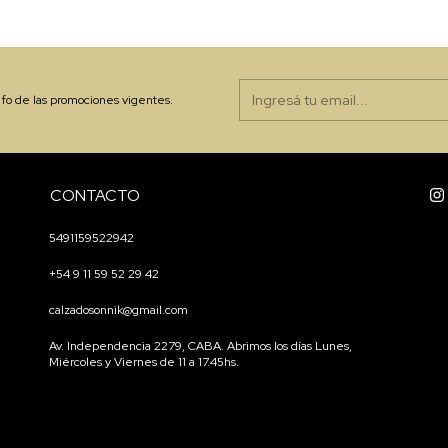
nfo de las promociones vigentes.
CONTACTO
5491159522942
+54 9 11 59 52 29 42
calzadosonnik@gmail.com
Av. Independencia 2279, CABA. Abrimos los días Lunes,
Miércoles y Viernes de 11 a 17.45hs.