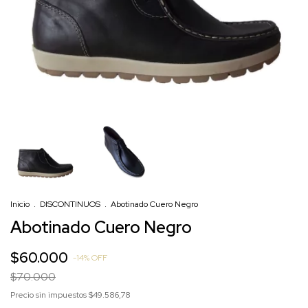
Inicio
.
DISCONTINUOS
.
Abotinado Cuero Negro
Abotinado Cuero Negro
$60.000
-
14
%
OFF
$70.000
Precio sin impuestos
$49.586,78