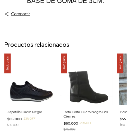
BASE DE GOMA DE 3CM.
Compartir
Productos relacionados
Envío gratis
Envío gratis
Envío gratis
Zapatilla Cuero Negro
Bota Corta Cuero Negro Dos
Borceg
Cierres
$85.000
-
23
%
OFF
$55.0
$60.000
-
20
%
OFF
$110.000
$60.000
$75.000