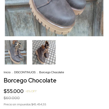
Inicio
.
DISCONTINUOS
.
Borcego Chocolate
Borcego Chocolate
$55.000
-
8
%
OFF
$60.000
Precio sin impuestos
$45.454,55