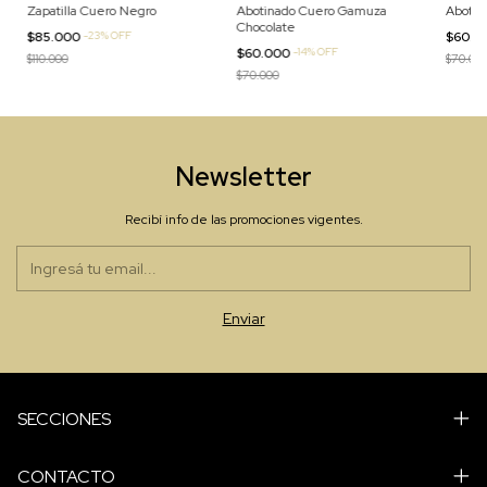
Zapatilla Cuero Negro
Abotinado Cuero Gamuza
Abotin
Chocolate
$85.000
-
23
%
OFF
$60.0
$60.000
-
14
%
OFF
$110.000
$70.00
$70.000
Newsletter
Recibí info de las promociones vigentes.
SECCIONES
CONTACTO