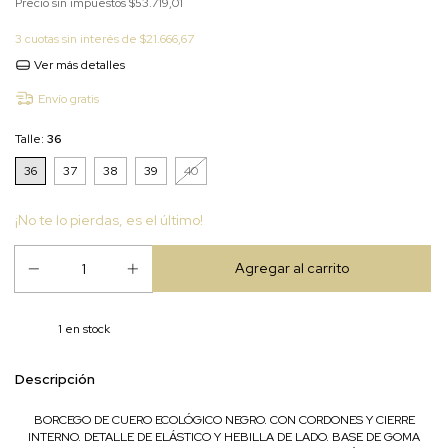
Precio sin impuestos
$53.719,01
3
cuotas sin interés de
$21.666,67
Ver más detalles
Envío gratis
Talle:
36
36
37
38
39
40
¡No te lo pierdas, es el último!
1
en stock
Descripción
BORCEGO DE CUERO ECOLÓGICO NEGRO. CON CORDONES Y CIERRE
INTERNO. DETALLE DE ELÁSTICO Y HEBILLA DE LADO. BASE DE GOMA