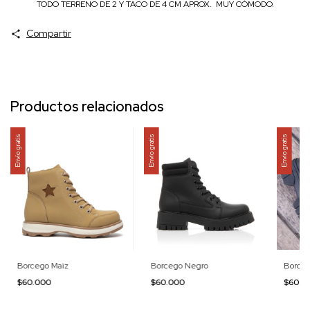
TODO TERRENO DE 2 Y TACO DE 4 CM APROX. MUY CÓMODO.
Compartir
Productos relacionados
Envío gratis
Envío gratis
Envío gratis
Borcego Maiz
Borcego Negro
Borce
$60.000
$60.000
$60.0