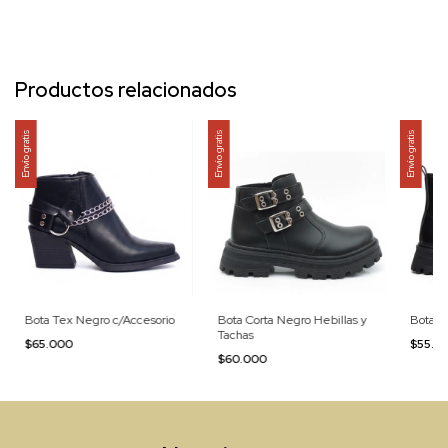
Productos relacionados
Envío gratis
Envío gratis
Envío gratis
Bota Tex Negro c/Accesorio
Bota Corta Negro Hebillas y
Bota Co
Tachas
$65.000
$55.0
$60.000