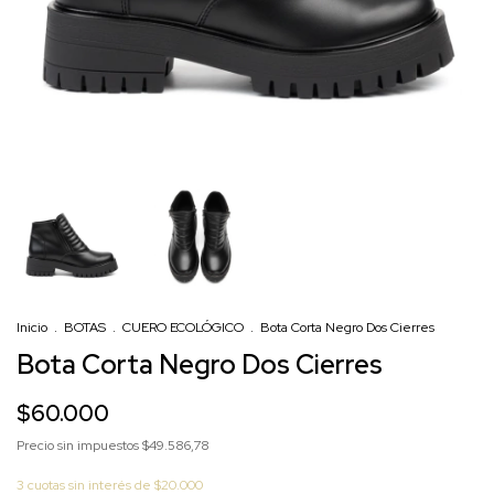
Inicio
.
BOTAS
.
CUERO ECOLÓGICO
.
Bota Corta Negro Dos Cierres
Bota Corta Negro Dos Cierres
$60.000
Precio sin impuestos
$49.586,78
3
cuotas sin interés de
$20.000