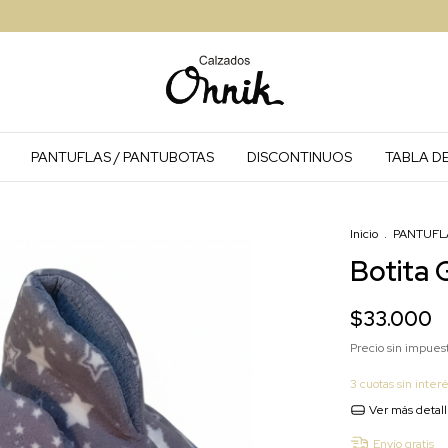
PANTUFLAS / PANTUBOTAS
DISCONTINUOS
TABLA DE
Inicio
.
PANTUFL
Botita G
$33.000
Precio sin impues
3
cuotas sin inter
Ver más detal
Envío gratis