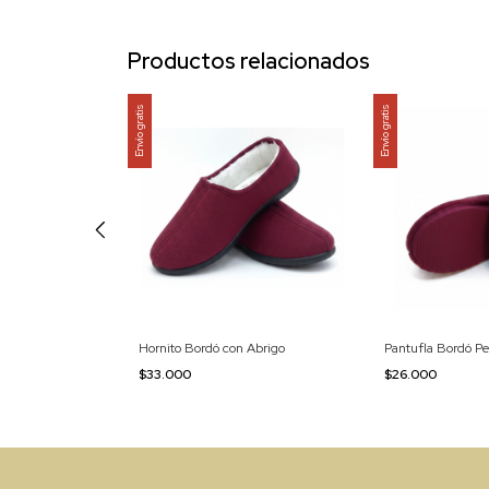
Productos relacionados
Envío gratis
Envío gratis
c/Abrigo
Hornito Bordó con Abrigo
Pantufla Bordó P
$33.000
$26.000