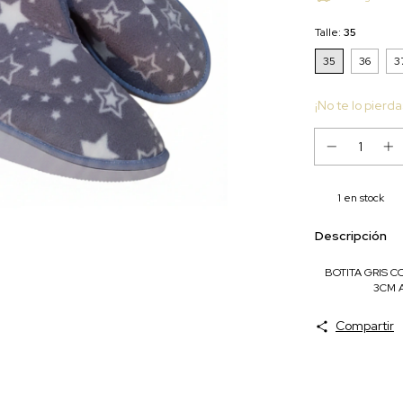
Talle:
35
35
36
3
¡No te lo pierda
1
en stock
Descripción
BOTITA GRIS C
3CM A
Compartir