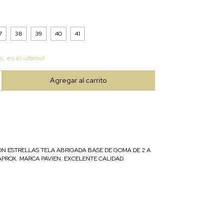
7
38
39
40
41
s, es el último!
ON ESTRELLAS TELA ABRIGADA BASE DE GOMA DE 2 A
PROX. MARCA PAVIEN. EXCELENTE CALIDAD.