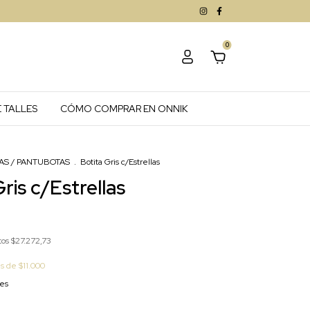
0
 TALLES
CÓMO COMPRAR EN ONNIK
AS / PANTUBOTAS
.
Botita Gris c/Estrellas
ris c/Estrellas
tos
$27.272,73
és de
$11.000
les