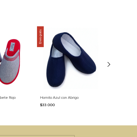
Envío gratis
Envío gratis
ibete Rojo
Hornito Azul con Abrigo
Pantufla Rosa c/
$33.000
$24.000