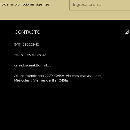
nfo de las promociones vigentes.
CONTACTO
5491159522942
+54 9 11 59 52 29 42
calzadosonnik@gmail.com
Av. Independencia 2279, CABA. Abrimos los días Lunes,
Miércoles y Viernes de 11 a 17.45hs.