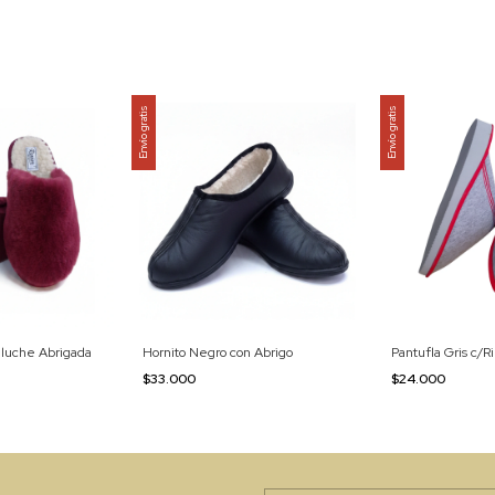
Envío gratis
Envío gratis
eluche Abrigada
Hornito Negro con Abrigo
Pantufla Gris c/R
$33.000
$24.000