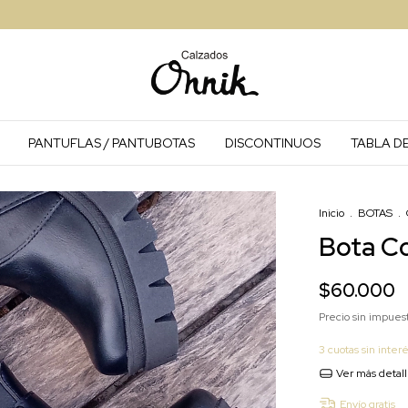
PANTUFLAS / PANTUBOTAS
DISCONTINUOS
TABLA DE
Inicio
.
BOTAS
.
Bota Co
$60.000
Precio sin impues
3
cuotas sin inter
Ver más detal
Envío gratis