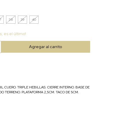
7
38
39
40
s, es el último!
IL CUERO. TRIPLE HEBILLAS. CIERRE INTERNO. BASE DE
O TERRENO. PLATAFORMA 2,5CM. TACO DE 5CM.