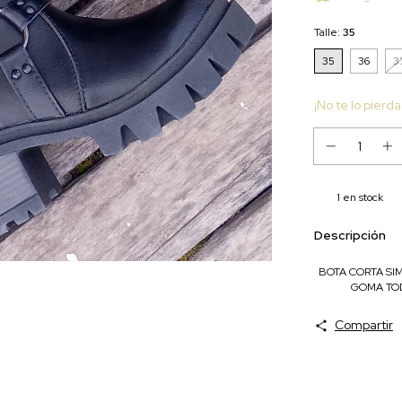
Talle:
35
35
36
3
¡No te lo pierda
1
en stock
Descripción
BOTA CORTA SIM
GOMA TOD
Compartir