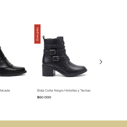
Envío gratis
Envío gratis
olcada
Bota Corta Negro Hebillas y Tachas
Bota Tex Negro 
$60.000
$65.000