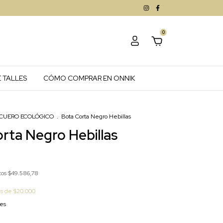
0
 TALLES
CÓMO COMPRAR EN ONNIK
CUERO ECOLÓGICO
.
Bota Corta Negro Hebillas
rta Negro Hebillas
tos
$49.586,78
és de
$20.000
les