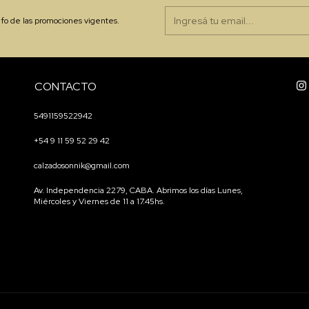
nfo de las promociones vigentes.
CONTACTO
5491159522942
+54 9 11 59 52 29 42
calzadosonnik@gmail.com
Av. Independencia 2279, CABA. Abrimos los días Lunes,
Miércoles y Viernes de 11 a 17.45hs.