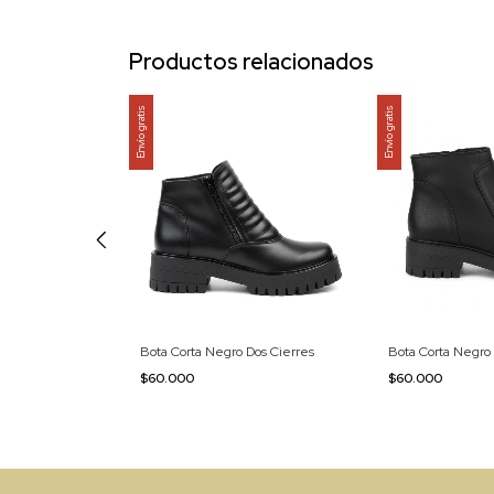
Productos relacionados
Envío gratis
Envío gratis
Hebillas y Tachas
Bota Corta Negro Dos Cierres
Bota Corta Negro
$60.000
$60.000